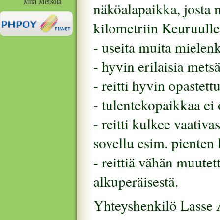
näköalapaikka, josta 
kilometriin Keuruulle 
- useita muita mielenk
- hyvin erilaisia mets
- reitti hyvin opastett
- tulentekopaikkaa ei 
- reitti kulkee vaativa
sovellu esim. pienten 
- reittiä vähän muute
alkuperäisestä.
Yhteyshenkilö Lasse 