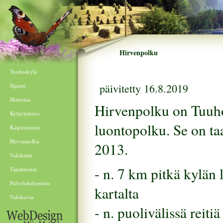
Hirvenpolku
Tuuhoskylä
päivitetty 16.8.2019
Sijainti
Historiaa
Hirvenpolku on Tuuh
Kyläyhdistys
luontopolku. Se on ta
Kaipionranta
Hirvenpolku
2013.
Valokuitu
- n. 7 km pitkä kylän 
Tapahtumat
Palveluhakemisto
kartalta
Valokuvia
- n. puolivälissä reit